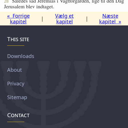
Således sad Jeremias i Vagtforgården, lige til den Dag
28
Jerusalem blev indtaget.
« Forrige
Vælg et
Næste
|
|
kapitel
kapitel
kapitel »
This site
Downloads
About
Privacy
Sitemap
Contact