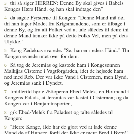
thi så siger HERREN: Denne By skal gives i Babels
3
Konges Hærs Hånd, og han skal indtage den"
da sagde Fyrsterne til Kongen: "Denne Mand må dø,
4
thi han tager Modet fra Krigsmændene, som er tilbage i
denne By, og fra alt Folket ved at tale således til dem; thi
denne Mand tænker ikke på dette Folks Vel, men på dets
Ulykke."
Kong Zedekias svarede: "Se, han er i eders Hånd." Thi
5
Kongen evnede intet over for dem.
Så tog de Jeremias og kastede ham i Kongesønnen
6
Malkijas Cisterne i Vagtforgården, idet de hejsede ham
ned med Reb. Der var ikke Vand i Cisternen, men Dynd,
og Jeremias sank i Dyndet.
Imidlertid hørte Ætioperen Ebed Melek, en Hofmand i
7
Kongens Palads, at Jeremias var kastet i Cisternen; og da
Kongen var i Benjaminsporten,
gik Ebed-Melek fra Paladset og talte således til
8
Kongen:
"Herre Konge, ilde har de gjort ved at lade denne
9
Mand dø af Hunger, fordi der ikke er mere Brød i Byen!"