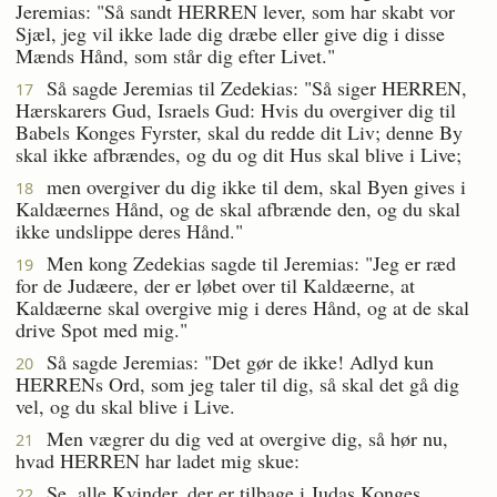
Jeremias: "Så sandt HERREN lever, som har skabt vor
Sjæl, jeg vil ikke lade dig dræbe eller give dig i disse
Mænds Hånd, som står dig efter Livet."
Så sagde Jeremias til Zedekias: "Så siger HERREN,
17
Hærskarers Gud, Israels Gud: Hvis du overgiver dig til
Babels Konges Fyrster, skal du redde dit Liv; denne By
skal ikke afbrændes, og du og dit Hus skal blive i Live;
men overgiver du dig ikke til dem, skal Byen gives i
18
Kaldæernes Hånd, og de skal afbrænde den, og du skal
ikke undslippe deres Hånd."
Men kong Zedekias sagde til Jeremias: "Jeg er ræd
19
for de Judæere, der er løbet over til Kaldæerne, at
Kaldæerne skal overgive mig i deres Hånd, og at de skal
drive Spot med mig."
Så sagde Jeremias: "Det gør de ikke! Adlyd kun
20
HERRENs Ord, som jeg taler til dig, så skal det gå dig
vel, og du skal blive i Live.
Men vægrer du dig ved at overgive dig, så hør nu,
21
hvad HERREN har ladet mig skue:
Se, alle Kvinder, der er tilbage i Judas Konges
22