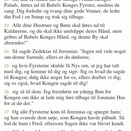
Palads, førtes ud til Babels Konges Fyrster, medens de
sang: Dig forledte og tvang dine gode Venner, de ledte
din Fod i en Sump og trak sig tilbage.
Alle dine Hustruer og Børn skal føres ud til
23
Kaldæerne, og du skal ikke undslippe deres Hånd, men
gribes af Babels Konges Hånd, og denne By skal
abrændes!"
Så sagde Zedekias til Jeremias: "Ingen må vide noget
24
om denne Samtale, ellers er du dødsens;
og hvis Fyrsterne skulde få Nys om, at jeg har talt
25
med dig, og komme til dig og sige: Sig os hvad du sagde
til Kongen; dølg ikke noget for os, ellers dræber vi dig;
sig os også, hvad Kongen sagde til dig!
sig så til dem: Jeg fremførte en ydmyg Bøn for
26
Kongen om ikke at lade mig føre tilbage til Jonatans Hus
for at dø der."
Og alle Fyrsterne kom til Jeremias og spurgte ham;
27
og han svarede dem nøje, som Kongen havde påbudt. Så
lod de ham i Fred, eftersom Sagen ikke var blevet kendt.