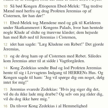
Så bød Kongen Ætioperen Ebed-Melek: "Tag tredive
10
Mænd med herfra og drag Profeten Jeremias op af
Cisternen, før han dør!"
Ebed-Melek tog Mændene med og gik til Kælderen
11
under Skatkammeret i Kongens Palads, hvor han hentede
nogle Klude af slidte og iturevne klæder; dem hejsede
han med Reb ned til Jeremias i Cisternen,
idet han sagde: "Læg Kludene om Rebet!" Det gjorde
12
Jeremias,
og de drog ham op af Cisternen med Rebet. Således
13
kom Jeremias atter til at sidde i Vagtforgården.
Kong Zedekias sendte Bud og lod Profeten Jeremias
14
hente til sig i Livvagtens Indgang til HERRENs Hus. Og
Kongen sagde til ham: "Jeg vil spørge dig om noget, dølg
intet for mig!"
Jeremias svarede Zedekias: "Hvis jeg siger dig det,
15
vil du da ikke lade mig dræbe? Og selv om jeg råder dig,
vil du dog ikke høre mig."
Da tilsvor Kong Zedekias i al Hemmelighed
16