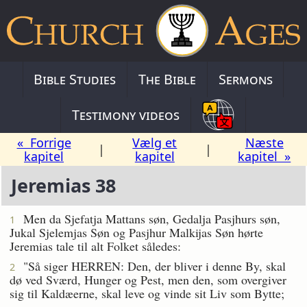
Bible Studies
The Bible
Sermons
Testimony videos
« Forrige
Vælg et
Næste
|
|
kapitel
kapitel
kapitel »
Jeremias 38
Men da Sjefatja Mattans søn, Gedalja Pasjhurs søn,
1
Jukal Sjelemjas Søn og Pasjhur Malkijas Søn hørte
Jeremias tale til alt Folket således:
"Så siger HERREN: Den, der bliver i denne By, skal
2
dø ved Sværd, Hunger og Pest, men den, som overgiver
sig til Kaldæerne, skal leve og vinde sit Liv som Bytte;