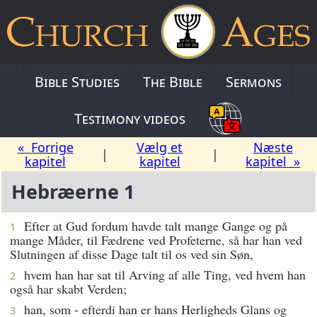
Bible Studies
The Bible
Sermons
Testimony videos
« Forrige
Vælg et
Næste
|
|
kapitel
kapitel
kapitel »
Hebræerne 1
Efter at Gud fordum havde talt mange Gange og på
1
mange Måder, til Fædrene ved Profeterne, så har han ved
Slutningen af disse Dage talt til os ved sin Søn,
hvem han har sat til Arving af alle Ting, ved hvem han
2
også har skabt Verden;
han, som - efterdi han er hans Herligheds Glans og
3