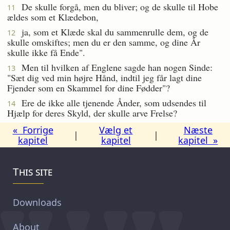
De skulle forgå, men du bliver; og de skulle til Hobe
11
ældes som et Klædebon,
ja, som et Klæde skal du sammenrulle dem, og de
12
skulle omskiftes; men du er den samme, og dine År
skulle ikke få Ende".
Men til hvilken af Englene sagde han nogen Sinde:
13
"Sæt dig ved min højre Hånd, indtil jeg får lagt dine
Fjender som en Skammel for dine Fødder"?
Ere de ikke alle tjenende Ånder, som udsendes til
14
Hjælp for deres Skyld, der skulle arve Frelse?
« Forrige
Vælg et
Næste
|
|
kapitel
kapitel
kapitel »
This site
Downloads
About