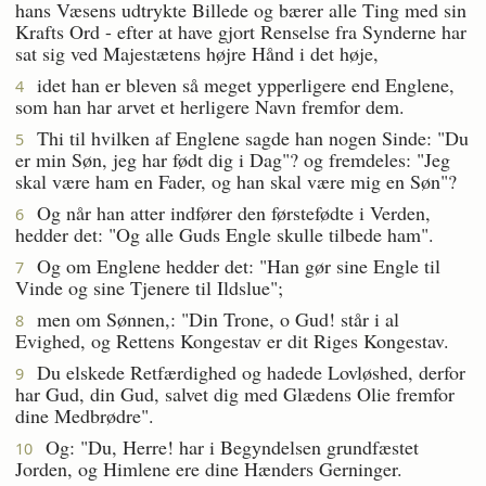
hans Væsens udtrykte Billede og bærer alle Ting med sin
Krafts Ord - efter at have gjort Renselse fra Synderne har
sat sig ved Majestætens højre Hånd i det høje,
idet han er bleven så meget ypperligere end Englene,
4
som han har arvet et herligere Navn fremfor dem.
Thi til hvilken af Englene sagde han nogen Sinde: "Du
5
er min Søn, jeg har født dig i Dag"? og fremdeles: "Jeg
skal være ham en Fader, og han skal være mig en Søn"?
Og når han atter indfører den førstefødte i Verden,
6
hedder det: "Og alle Guds Engle skulle tilbede ham".
Og om Englene hedder det: "Han gør sine Engle til
7
Vinde og sine Tjenere til Ildslue";
men om Sønnen,: "Din Trone, o Gud! står i al
8
Evighed, og Rettens Kongestav er dit Riges Kongestav.
Du elskede Retfærdighed og hadede Lovløshed, derfor
9
har Gud, din Gud, salvet dig med Glædens Olie fremfor
dine Medbrødre".
Og: "Du, Herre! har i Begyndelsen grundfæstet
10
Jorden, og Himlene ere dine Hænders Gerninger.