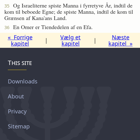
Og Israeliterne spiste Manna i fyrretyve År, indtil de
35
kom til beboede Egne; de spiste Manna, indtil de kom til
Grænsen af Kana'ans Land.
En Omer er Tiendedelen af en Efa.
36
« Forrige
Vælg et
Næste
|
|
kapitel
kapitel
kapitel »
This site
Downloads
About
Privacy
Sitemap