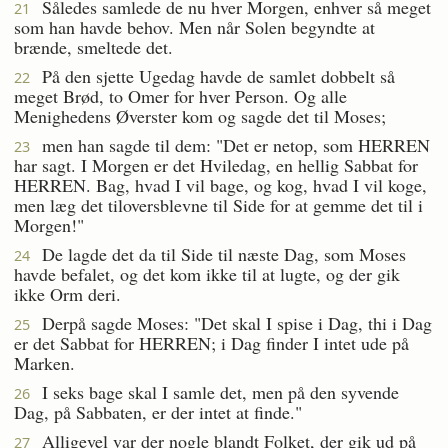
Således samlede de nu hver Morgen, enhver så meget
21
som han havde behov. Men når Solen begyndte at
brænde, smeltede det.
På den sjette Ugedag havde de samlet dobbelt så
22
meget Brød, to Omer for hver Person. Og alle
Menighedens Øverster kom og sagde det til Moses;
men han sagde til dem: "Det er netop, som HERREN
23
har sagt. I Morgen er det Hviledag, en hellig Sabbat for
HERREN. Bag, hvad I vil bage, og kog, hvad I vil koge,
men læg det tiloversblevne til Side for at gemme det til i
Morgen!"
De lagde det da til Side til næste Dag, som Moses
24
havde befalet, og det kom ikke til at lugte, og der gik
ikke Orm deri.
Derpå sagde Moses: "Det skal I spise i Dag, thi i Dag
25
er det Sabbat for HERREN; i Dag finder I intet ude på
Marken.
I seks bage skal I samle det, men på den syvende
26
Dag, på Sabbaten, er der intet at finde."
Alligevel var der nogle blandt Folket, der gik ud på
27