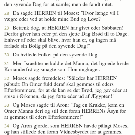
den syvende Dag for at samle; men de fandt intet.
Da sagde HERREN til Moses: "Hvor længe vil I
28
vægre eder ved at holde mine Bud og Love?
Betænk dog, at HERREN har givet eder Sabbaten!
29
Derfor giver han eder på den sjette Dag Brød til to Dage.
Enhver af eder skal blive, hvor han er, og ingen må
forlade sin Bolig på den syvende Dag!"
Da hvilede Folket på den syvende Dag.
30
Men Israeliterne kaldte det Manna; det lignede hvide
31
Korianderfrø og smagte som Honningkager.
Moses sagde fremdeles: "Således har HERREN
32
påbudt: En Omer fuld deraf skal gemmes til eders
Efterkommere, for at de kan se det Brød, jeg gav eder at
spise i Ørkenen, da jeg førte eder ud af Ægypten!"
Og Moses sagde til Aron: "Tag en Krukke, kom en
33
Omer Manna deri og stil den foran HERRENs Åsyn for
at gemmes til eders Efterkommere!"
Og Aron gjorde, som HERREN havde pålagt Moses,
34
og han stillede den foran Vidnesbyrdet for at gemmes.