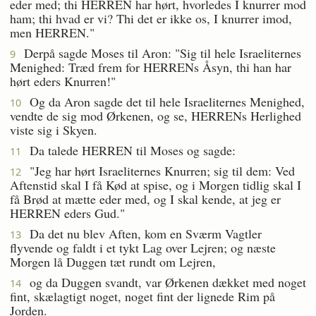
eder med; thi HERREN har hørt, hvorledes I knurrer mod
ham; thi hvad er vi? Thi det er ikke os, I knurrer imod,
men HERREN."
Derpå sagde Moses til Aron: "Sig til hele Israeliternes
9
Menighed: Træd frem for HERRENs Åsyn, thi han har
hørt eders Knurren!"
Og da Aron sagde det til hele Israeliternes Menighed,
10
vendte de sig mod Ørkenen, og se, HERRENs Herlighed
viste sig i Skyen.
Da talede HERREN til Moses og sagde:
11
"Jeg har hørt Israeliternes Knurren; sig til dem: Ved
12
Aftenstid skal I få Kød at spise, og i Morgen tidlig skal I
få Brød at mætte eder med, og I skal kende, at jeg er
HERREN eders Gud."
Da det nu blev Aften, kom en Sværm Vagtler
13
flyvende og faldt i et tykt Lag over Lejren; og næste
Morgen lå Duggen tæt rundt om Lejren,
og da Duggen svandt, var Ørkenen dækket med noget
14
fint, skælagtigt noget, noget fint der lignede Rim på
Jorden.