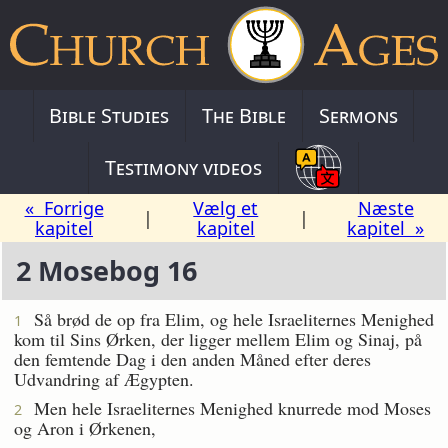
Bible Studies
The Bible
Sermons
Testimony videos
« Forrige
Vælg et
Næste
|
|
kapitel
kapitel
kapitel »
2 Mosebog 16
Så brød de op fra Elim, og hele Israeliternes Menighed
1
kom til Sins Ørken, der ligger mellem Elim og Sinaj, på
den femtende Dag i den anden Måned efter deres
Udvandring af Ægypten.
Men hele Israeliternes Menighed knurrede mod Moses
2
og Aron i Ørkenen,