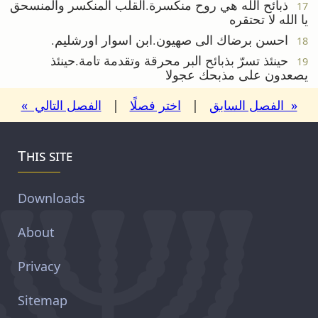
ذبائح الله هي روح منكسرة.القلب المنكسر والمنسحق
17
يا الله لا تحتقره
احسن برضاك الى صهيون.ابن اسوار اورشليم.
18
حينئذ تسرّ بذبائح البر محرقة وتقدمة تامة.حينئذ
19
يصعدون على مذبحك عجولا
« الفصل السابق
|
اختر فصلًا
|
الفصل التالي »
This site
Downloads
About
Privacy
Sitemap