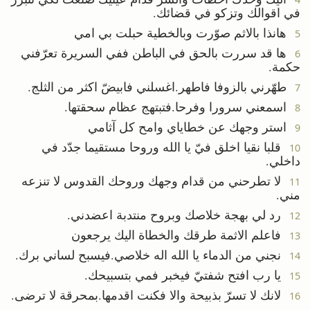
في اقوالك وتزكو في قضائك.
هانذا بالاثم صوّرت وبالخطية حبلت بي امي
5
ها قد سررت بالحق في الباطن ففي السريرة تعرّفني
6
حكمة.
طهّرني بالزوفا فاطهر.اغسلني فابيضّ اكثر من الثلج.
7
اسمعني سرورا وفرحا.فتبتهج عظام سحقتها.
8
استر وجهك عن خطاياي وامح كل آثامي
9
قلبا نقيا اخلق فيّ يا الله وروحا مستقيما جدّد في
10
داخلي.
لا تطرحني من قدام وجهك وروحك القدوس لا تنزعه
11
مني.
رد لي بهجة خلاصك وبروح منتدبة اعضدني.
12
فاعلم الاثمة طرقك والخطاة اليك يرجعون
13
نجني من الدماء يا الله اله خلاصي.فيسبح لساني برك.
14
يا رب افتح شفتيّ فيخبر فمي بتسبيحك.
15
لانك لا تسرّ بذبيحة والا فكنت اقدمها.بمحرقة لا ترضى.
16