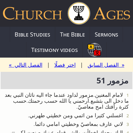
Bible Studies
The Bible
Sermons
Testimony videos
« الفصل السابق
|
اختر فصلًا
|
الفصل التالي »
مزمور 51
لامام المغنين.مزمور لداود عندما جاء اليه ناثان النبي بعد
1
ما دخل الى بثشبع.ارحمني يا الله حسب رحمتك.حسب
كثرة رأفتك امح معاصيّ.
اغسلني كثيرا من اثمي ومن خطيتي طهرني.
2
لاني عارف بمعاصيّ وخطيتي امامي دائما.
3
اليك وحدك اخطأت والشر قدام عينيك صنعت لكي تتبرر
4