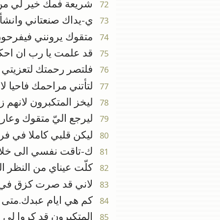
شريعة فمك خير لي من
72
ي-يداك صنعتاني وانشأتا
73
متقوك يرونني فيفرحون 
74
قد علمت يا رب ان احكا
75
فلتصر رحمتك لتعزيتي 
76
لتأتني مراحمك فاحيا لا
77
ليخز المتكبرون لانهم زور
78
ليرجع اليّ متقوك وعارف
79
ليكن قلبي كاملا في فرا
80
ك-تاقت نفسي الى خلا
81
كلّت عيناي من النظر ال
82
لاني قد صرت كزق في ال
83
كم هي ايام عبدك.متى 
84
المتكبرون قد كروا لي
85