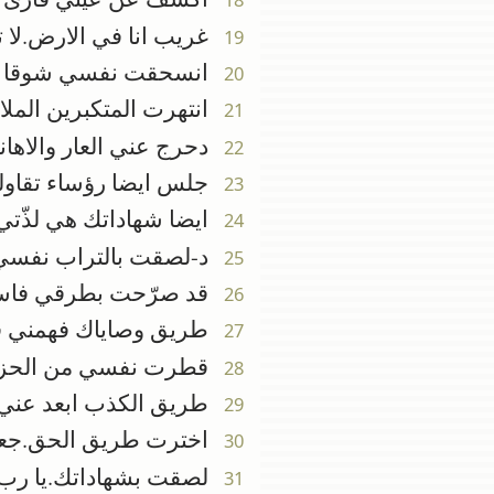
غريب انا في الارض.لا 
19
انسحقت نفسي شوقا ال
20
انتهرت المتكبرين الملا
21
دحرج عني العار والاهان
22
جلس ايضا رؤساء تقاولوا
23
ايضا شهاداتك هي لذّت
24
د-لصقت بالتراب نفسي
25
قد صرّحت بطرقي فاست
26
طريق وصاياك فهمني فا
27
قطرت نفسي من الحزن
28
طريق الكذب ابعد عني 
29
اخترت طريق الحق.جعل
30
لصقت بشهاداتك.يا رب ل
31