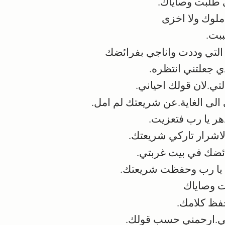
طلبت وصاياك.
ملوك ولا اخزى
ببت.
التي وددت واناجي بفرائضك
ي جعلتني انتظره.
ي.لان قولك احياني.
الى الغاية.عن شريعتك لم امل.
ر يا رب فتعزيت.
اشرار تاركي شريعتك.
ضك في بيت غربتي.
يا رب وحفظت شريعتك.
 وصاياك
ظ كلامك.
.ارحمني حسب قولك.