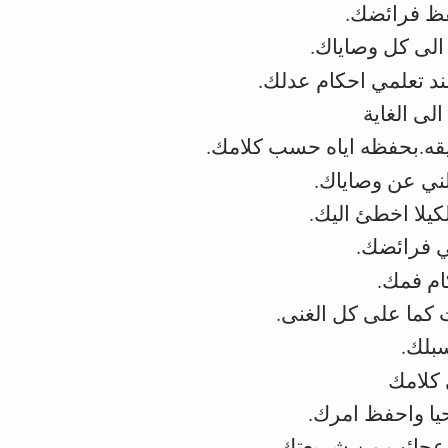
ظ فرائضك.
الى كل وصاياك.
 تعلمي احكام عدلك.
لى الغاية
.بحفظه اياه حسب كلامك.
ني عن وصاياك.
يلا اخطئ اليك.
ي فرائضك.
م فمك.
ما على كل الغنى.
بلك.
 كلامك
ا واحفظ امرك.
عجائب من شريعتك.