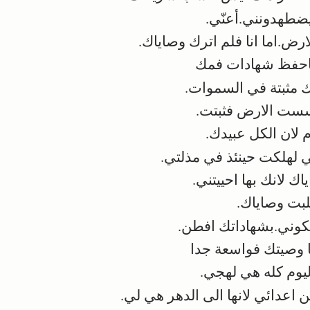
ضطهدونني.أعنّي.
ارض.اما انا فلم اترك وصاياك.
حفظ شهادات فمك
ك مثبتة في السموات.
سست الارض فثبتت.
لان الكل عبيدك.
 لهلكت حينئذ في مذلتي.
ك لانك بها احييتني.
بت وصاياك.
لكوني.بشهاداتك افطن.
 وصيتك فواسعة جدا
وم كله هي لهجي.
عدائي لانها الى الدهر هي لي.