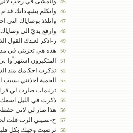
واتمشى في رحب لاني 
45
واتكلم بشهاداتك قدام 
46
واتلذذ بوصاياك التي اح
47
وارفع يديّ الى وصاياك 
48
ز-اذكر لعبدك القول الذ
49
هذه هي تعزيتي في مذلت
50
المتكبرون استهزأوا بي 
51
تذكرت احكامك منذ الده
52
الحمية اخذتني بسبب ال
53
ترنيمات صارت لي فرائ
54
ذكرت في الليل اسمك 
55
هذا صار لي لاني حفظت
56
ح-نصيبي الرب قلت لحف
57
ترضيت وجهك بكل قلبي
58