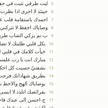
ليت طرقي تثبت في حف
5
حينئذ لا اخزى اذا نظرت 
6
احمدك باستقامة قلب عند
7
وصاياك احفظ.لا تتركني ا
8
ب-بم يزكي الشاب طريقه
9
بكل قلبي طلبتك.لا تضل
10
خبأت كلامك في قلبي لك
11
مبارك انت يا رب.علمن
12
بشفتيّ حسبت كل احكا
13
بطريق شهاداتك فرحت ك
14
بوصاياك الهج والاحظ س
15
بفرائضك اتلذذ.لا انسى
16
ج-احسن الى عبدك فاحي
17
اكشف عن عينيّ فارى 
18