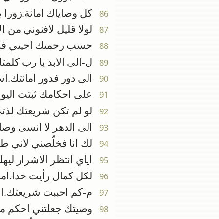
كل وصاياك امانة.زورا ي
86
لولا قليل لافنوني من ال
87
حسب رحمتك احيني فا
88
ل-الى الابد يا رب كلمت
89
الى دور فدور امانتك.ا
90
على احكامك ثبتت اليوم 
91
لو لم تكن شريعتك لذتي
92
الى الدهر لا انسى وصايا
93
لك انا فخلّصني لاني طل
94
اياي انتظر الاشرار ليه
95
لكل كمال رأيت حدا.اما
96
م-كم احببت شريعتك.الي
97
وصيتك جعلتني احكم من ا
98