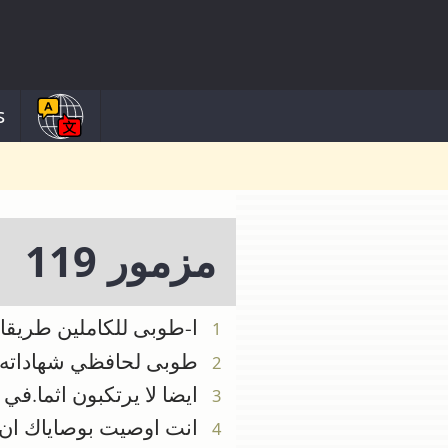
s
مزمور 119
ا-طوبى للكاملين طريقا 
1
طوبى لحافظي شهاداته.من
2
ايضا لا يرتكبون اثما.في
3
انت اوصيت بوصاياك ان 
4