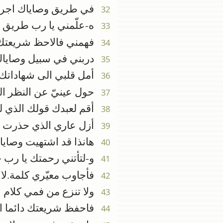
في طريق وصاياك اجري
32
ه-علّمني يا رب طريق فر
33
فهمني فالاحظ شريعتك 
34
دربني في سبيل وصاياك
35
أمل قلبي الى شهاداتك 
36
حول عينيّ عن النظر ال
37
أقم لعبدك قولك الذي ل
38
أزل عاري الذي حذرت من
39
هانذا قد اشتهيت وصايا
40
و-لتأتني رحمتك يا رب
41
فأجاوب معيّري كلمة.لا
42
ولا تنزع من فمي كلام ا
43
فاحفظ شريعتك دائما الى
44