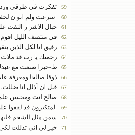
تفكرت في طرقي ورددت
59
اسرعت ولم اتوان لحفظ
60
حبال الاشرار التفت علي
61
في منتصف الليل اقوم ل
62
رفيق انا لكل الذين يتق
63
رحمتك يا رب قد ملأت ا
64
ط-خيرا صنعت مع عبدك
65
ذوقا صالحا ومعرفة علمن
66
قبل ان أذلل انا ضللت.ا
67
صالح انت ومحسن علمن
68
المتكبرون قد لفقوا عليّ
69
سمن مثل الشحم قلبهم.ام
70
خير لي اني تذللت لكي 
71