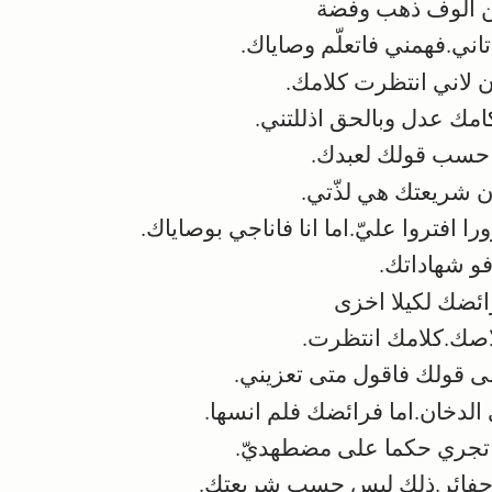
 الوف ذهب وفضة
ني.فهمني فاتعلّم وصاياك.
لاني انتظرت كلامك.
مك عدل وبالحق اذللتني.
حسب قولك لعبدك.
ن شريعتك هي لذّتي.
ا افتروا عليّ.اما انا فاناجي بوصاياك.
و شهاداتك.
ئضك لكيلا اخزى
صك.كلامك انتظرت.
ى قولك فاقول متى تعزيني.
دخان.اما فرائضك فلم انسها.
تجري حكما على مضطهديّ.
 حفائر.ذلك ليس حسب شريعتك.