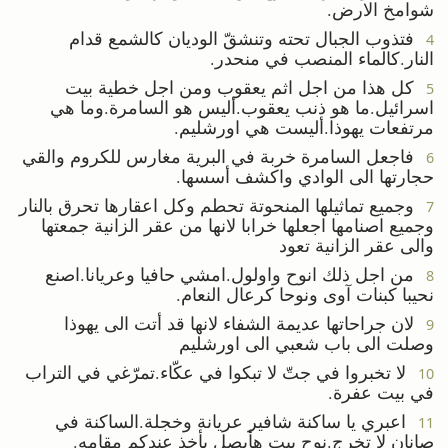
شوامخ الارض.
فتذوب الجبال تحته وتنشقّ الوديان كالشمع قدام
4
النار.كالماء المنصب في منحدر.
كل هذا من اجل اثم يعقوب ومن اجل خطية بيت
5
اسرائيل.ما هو ذنب يعقوب.أليس هو السامرة.وما هي
مرتفعات يهوذا.أليست هي اورشليم.
فاجعل السامرة خربة في البرية مغارس للكروم والقي
6
حجارتها الى الوادي واكشف أسسها.
وجميع تماثيلها المنحوتة تحطم وكل اعقارها تحرق بالنار
7
وجميع اصنامها اجعلها خرابا لانها من عقر الزانية جمعتها
والى عقر الزانية تعود
من اجل ذلك انوح واولول.امشي حافيا وعريانا.اصنع
8
نحيبا كبنات آوى ونوحا كرعال النعام.
لان جراحاتها عديمة الشفاء لانها قد أتت الى يهوذا
9
وصلت الى باب شعبي الى اورشليم
لا تخبروا في جتّ لا تبكوا في عكّاء.تمرّغي في التراب
10
في بيت عفرة.
اعبري يا ساكنة شافير عريانة وخجلة.الساكنة في
11
صانان لا تخرج.نوح بيت هأيصل يأخذ عندكم مقامه.