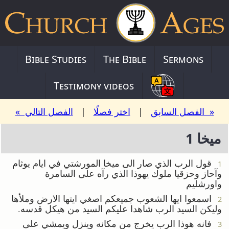
Bible Studies
The Bible
Sermons
Testimony videos
« الفصل السابق
|
اختر فصلًا
|
الفصل التالي »
ميخا 1
قول الرب الذي صار الى ميخا المورشتي في ايام يوثام
1
وآحاز وحزقيا ملوك يهوذا الذي رآه على السامرة
واورشليم
اسمعوا ايها الشعوب جميعكم اصغي ايتها الارض وملأها
2
وليكن السيد الرب شاهدا عليكم السيد من هيكل قدسه.
فانه هوذا الرب يخرج من مكانه وينزل ويمشي على
3