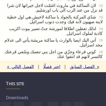
لان الساكنة في ماروث اغتمّت لاجل خيراتها لان شرا
12
قد نزل من عند الرب الى باب اورشليم.
شدّي المركبة بالجواد يا ساكنة لاخيش.هي اول خطية
13
لابنة صهيون لانه فيك وجدت ذنوب اسرائيل.
لذلك تعطين اطلاقا لمورشة جتّ.تصير بيوت اكزيب
14
كاذبة لملوك اسرائيل.
آتي اليك ايضا بالوارث يا ساكنة مريشة.يأتي الى عدلام
15
مجد اسرائيل.
كوني قرعاء وجزّي من اجل بني تنعمك.وسّعي قرعتك
16
كالنسر لانهم قد انتفوا عنك
« الفصل السابق
|
اختر فصلًا
|
الفصل التالي »
This site
Downloads