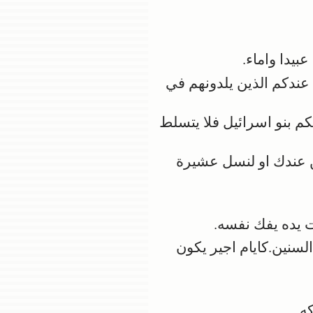
يدا واماء.
عندكم الذين يلدونهم في
م بنو اسرائيل فلا يتسلط
ن عندك او لنسل عشيرة
ت يده يفك نفسه.
سنين.كايام اجير يكون
ه.