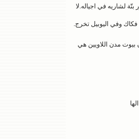
ّة لشاريه في اجياله.لا
كاك وفي اليوبيل تخرج.
 بيوت مدن اللاويين هي
ها