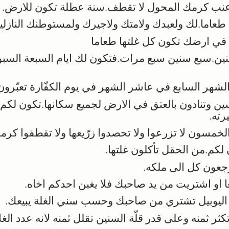
نب كرمك المحول لا تقطف.سنة عطلة تكون للارض.
اما.لك ولعبدك ولامتك ولاجيرك ولمستوطنك النازلي
 في ارضك تكون كل غلتها طعاما
ن.سبع سنين سبع مرات.فتكون لك ايام السبعة السبوت
لشهر السابع في عاشر الشهر في يوم الكفّارة تعبّرو
وتنادون بالعتق في الارض لجميع سكانها.تكون لكم ي
رته.
لخمسون لا تزرعوا ولا تحصدوا زرّيعها ولا تقطفوا كرمه
لكم.من الحقل تأكلون غلتها.
جعون كل الى ملكه.
و اشتريت من يد صاحبك فلا يغبن احدكم اخاه.
ليوبيل تشتري من صاحبك وحسب سني الغلة يبيعك.
ر ثمنه وعلى قدر قلّة السنين تقلل ثمنه لانه عدد الغل