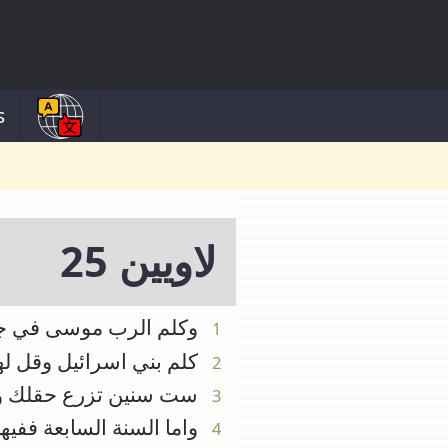
s
لاويين 25
وكلم الرب موسى في جبل 
1
كلم بني اسرائيل وقل لهم
2
ست سنين تزرع حقلك وس
3
واما السنة السابعة ففيه
4