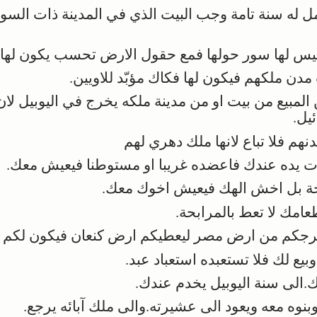
له سنة تامة وجب البيت الذي في المدينة ذات السور بت
يس لها سور حولها فمع حقول الارض تحسب يكون لها ف
مدن ملكهم فيكون لها فكاك مؤبّد للاويين.
المبيع من بيت او من مدينة ملكه يخرج في اليوبيل لان
يل.
م فلا تباع لانها ملك دهري لهم
 يده عندك فاعضده غريبا او مستوطنا فيعيش معك.
ابحة بل اخش الهك فيعيش اخوك معك.
امك لا تعط بالمرابحة.
خرجكم من ارض مصر ليعطيكم ارض كنعان فيكون لكم ال
يع لك فلا تستعبده استعباد عبد.
الى سنة اليوبيل يخدم عندك.
وه معه ويعود الى عشيرته.والى ملك آبائه يرجع.