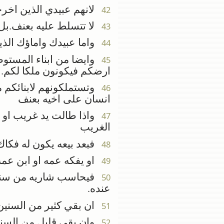
لانهم عبيدي الذين اخرجت
42
لا تتسلط عليه بعنف.بل
43
واما عبيدك واماؤك الذي
44
وايضا من ابناء المستوط
45
ارضكم فيكونون ملكا لكم.
وتستملكونهم لابنائكم م
46
انسان على اخيه بعنف
واذا طالت يد غريب او 
47
الغريب
فبعد بيعه يكون له فكاك
48
او يفكه عمه او ابن عمه 
49
فيحاسب شاريه من سنة بي
50
عنده.
ان بقي كثير من السنين 
51
وان بقي قليل من السنين
52