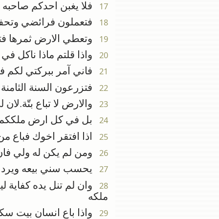
فلا يغبن احدكم صاحبه ب
17
فتعملون فرائضي وتحفظو
18
وتعطي الارض ثمرها فتاك
19
واذا قلتم ماذا ناكل في ا
20
فاني آمر ببركتي لكم في
21
فتزرعون السنة الثامنة وت
22
والارض لا تباع بتّة.لان 
23
بل في كل ارض ملككم ت
24
اذا افتقر اخوك فباع من م
25
ومن لم يكن له ولي فان 
26
يحسب سني بيعه ويرد الف
27
وان لم تنل يده كفاية لي
28
ملكه
واذا باع انسان بيت سكن
29