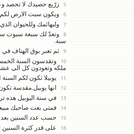
زرّيع حصيدك لا تحصد وع
5
ويكون سبت الارض لكم طع
6
ولبهائمك وللحيوان الذي
7
وتعدّ لك سبعة سبوت سني
8
سنة.
ثم تعبر بوق الهتاف في ا
9
وتقدسون السنة الخمسين 
10
ملكه وتعودون كل الى عشي
يوبيلا تكون لكم السنة ا
11
انها يوبيل.مقدسة تكون 
12
في سنة اليوبيل هذه تر
13
فمتى بعت صاحبك مبيعا ا
14
حسب عدد السنين بعد ا
15
على قدر كثرة السنين تكث
16