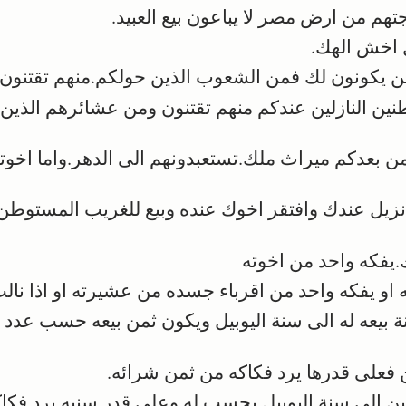
هم من ارض مصر لا يباعون بيع العبيد.
 اخش الهك.
ن يكونون لك فمن الشعوب الذين حولكم.منهم تقتنون عب
نين النازلين عندكم منهم تقتنون ومن عشائرهم الذين 
ن بعدكم ميراث ملك.تستعبدونهم الى الدهر.واما اخوتك
نزيل عندك وافتقر اخوك عنده وبيع للغريب المستوط
.يفكه واحد من اخوته
او يفكه واحد من اقرباء جسده من عشيرته او اذا نال
عه له الى سنة اليوبيل ويكون ثمن بيعه حسب عدد ال
فعلى قدرها يرد فكاكه من ثمن شرائه.
 الى سنة اليوبيل يحسب له وعلى قدر سنيه يرد فكاك