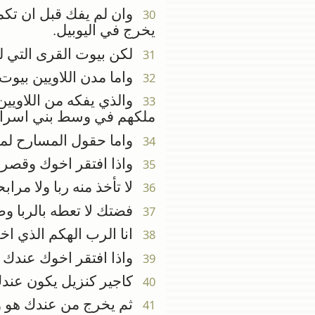
وان لم يفك قبل ان تكمل 
30
يخرج في اليوبيل.
لكن بيوت القرى التي ل
31
واما مدن اللاويين بيوت 
32
والذي يفكه من اللاويين 
33
ملكهم في وسط بني اسرائ
واما حقول المسارح لمدنه
34
واذا افتقر اخوك وقصرت
35
لا تأخذ منه ربا ولا مر
36
فضتك لا تعطه بالربا وطع
37
انا الرب الهكم الذي ا
38
واذا افتقر اخوك عندك وب
39
كاجير كنزيل يكون عندك.
40
ثم يخرج من عندك هو وبن
41