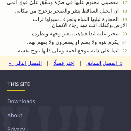
معصيتي مختوم عليها في صرّة وتلفّق عليّ فوق اثمي
17
ان الجبل الساقط ينتثر والصخر يزحزح من مكانه.
18
الحجارة تبليها المياه وتجرف سيولها تراب
19
الارض.وكذلك انت تبيد رجاء الانسان.
تتجبر عليه ابدا فيذهب.تغير وجهه وتطرده.
20
يكرم بنوه ولا يعلم او يصغرون ولا يفهم بهم.
21
انما على ذاته يتوجع لحمه وعلى ذاتها تنوح نفسه
22
« الفصل السابق
|
اختر فصلًا
|
الفصل التالي »
This site
Downloads
About
Privacy