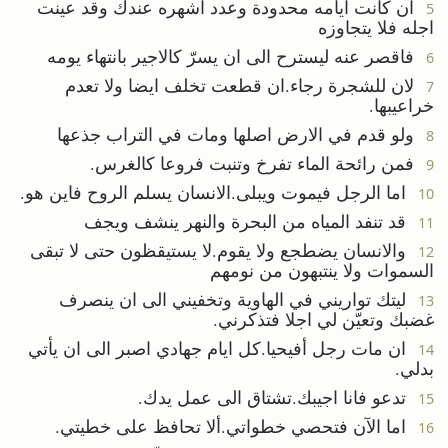
ان كانت ايامه محدودة وعدد اشهره عندك وقد عينت
5
اجله فلا يتجاوزه
فاقصر عنه ليسترح الى ان يسرّ كالاجير بانتهاء يومه
6
لان للشجرة رجاء.ان قطعت تخلف ايضا ولا تعدم
7
خراعيبها.
ولو قدم في الارض اصلها ومات في التراب جذعها
8
فمن رائحة الماء تفرخ وتنبت فروعا كالغرس.
9
اما الرجل فيموت ويبلى.الانسان يسلم الروح فاين هو.
10
قد تنفد المياه من البحرة والنهر ينشف ويجف
11
والانسان يضطجع ولا يقوم.لا يستيقظون حتى لا تبقى
12
السموات ولا ينتبهون من نومهم
ليتك تواريني في الهاوية وتخفيني الى ان ينصرف
13
غضبك وتعيّن لي اجلا فتذكرني.
ان مات رجل أفيحيا.كل ايام جهادي اصبر الى ان يأتي
14
بدلي.
تدعو فانا اجيبك.تشتاق الى عمل يدك.
15
اما الآن فتحصي خطواتي.ألا تحافظ على خطيتي.
16