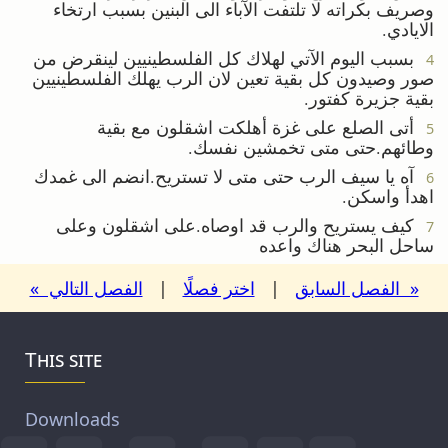
وصريف بكراته لا تلتفت الآباء الى البنين بسبب ارتخاء
الايادي.
بسبب اليوم الآتي لهلاك كل الفلسطينيين لينقرض من
4
صور وصيدون كل بقية تعين لان الرب يهلك الفلسطينيين
بقية جزيرة كفتور.
أتى الصلع على غزة أهلكت اشقلون مع بقية
5
وطائهم.حتى متى تخمشين نفسك.
آه يا سيف الرب حتى متى لا تستريح.انضم الى غمدك
6
اهدأ واسكن.
كيف يستريح والرب قد اوصاه.على اشقلون وعلى
7
ساحل البحر هناك واعده
« الفصل السابق
|
اختر فصلًا
|
الفصل التالي »
This site
Downloads