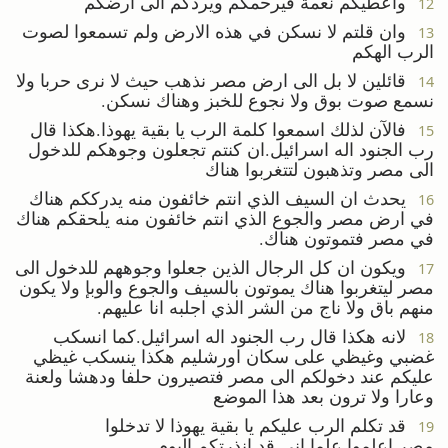
واعطيكم نعمة فيرحمكم ويردكم الى ارضكم
12
وان قلتم لا نسكن في هذه الارض ولم تسمعوا لصوت
13
الرب الهكم
قائلين لا بل الى ارض مصر نذهب حيث لا نرى حربا ولا
14
نسمع صوت بوق ولا نجوع للخبز وهناك نسكن.
فالآن لذلك اسمعوا كلمة الرب يا بقية يهوذا.هكذا قال
15
رب الجنود اله اسرائيل.ان كنتم تجعلون وجوهكم للدخول
الى مصر وتذهبون لتتغربوا هناك
يحدث ان السيف الذي انتم خائفون منه يدرككم هناك
16
في ارض مصر والجوع الذي انتم خائفون منه يلحقكم هناك
في مصر فتموتون هناك.
ويكون ان كل الرجال الذين جعلوا وجوههم للدخول الى
17
مصر ليتغربوا هناك يموتون بالسيف والجوع والوبإ ولا يكون
منهم باق ولا ناج من الشر الذي اجلبه انا عليهم.
لانه هكذا قال رب الجنود اله اسرائيل.كما انسكب
18
غضبي وغيظي على سكان اورشليم هكذا ينسكب غيظي
عليكم عند دخولكم الى مصر فتصيرون حلفا ودهشا ولعنة
وعارا ولا ترون بعد هذا الموضع
قد تكلم الرب عليكم يا بقية يهوذا لا تدخلوا
19
مصر.اعلموا علما اني قد انذرتكم اليوم.