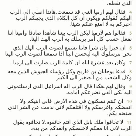
الذي نفعله.
فقال لهم ارميا النبي قد سمعت.هانذا اصلي الى الرب
4
الهكم كقولكم ويكون ان كل الكلام الذي يجيبكم الرب
اخبركم به.لا امنع عنكم شيئا.
فقالوا هم لارميا ليكن الرب بيننا شاهدا صادقا وامينا اننا
5
نفعل حسب كل أمر يرسلك به الرب الهك الينا.
ان خيرا وان شرا فاننا نسمع لصوت الرب الهك الذي
6
نحن مرسلوك اليه ليحسن الينا اذا سمعنا لصوت الرب الهنا
وكان بعد عشرة ايام ان كلمة الرب صارت الى ارميا.
7
فدعا يوحانان بن قاريح وكل رؤساء الجيوش الذين معه
8
وكل الشعب من الصغير الى الكبير
وقال لهم.هكذا قال الرب اله اسرائيل الذي ارسلتموني
9
اليه لكي القي تضرعكم امامه.
ان كنتم تسكنون في هذه الارض فاني ابنيكم ولا
10
انقضكم واغرسكم ولا اقتلعكم.لاني ندمت عن الشر الذي
صنعته بكم.
لا تخافوا ملك بابل الذي انتم خائفوه.لا تخافوه يقول
11
الرب لاني انا معكم لاخلصكم وانقذكم من يده.