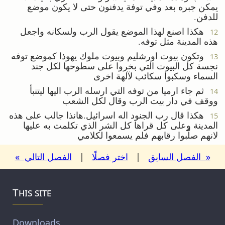
يمكن جبره بعد وفي توفة يدفنون حتى لا يكون موضع
للدفن.
هكذا اصنع لهذا الموضع يقول الرب ولسكانه واجعل
12
هذه المدينة مثل توفه.
وتكون بيوت اورشليم وبيوت ملوك يهوذا كموضع توفه
13
نجسة كل البيوت التي بخروا على سطوحها لكل جند
السماء وسكبوا سكائب لآلهة اخرى
ثم جاء ارميا من توفه التي ارسله الرب اليها ليتنبأ
14
ووقف في دار بيت الرب وقال لكل الشعب
هكذا قال رب الجنود اله اسرائيل.هانذا جالب على هذه
15
المدينة وعلى كل قراها كل الشر الذي تكلمت به عليها
لانهم صلّبوا رقابهم فلم يسمعوا لكلامي
« الفصل السابق
|
اختر فصلًا
|
الفصل التالي »
This site
Downloads