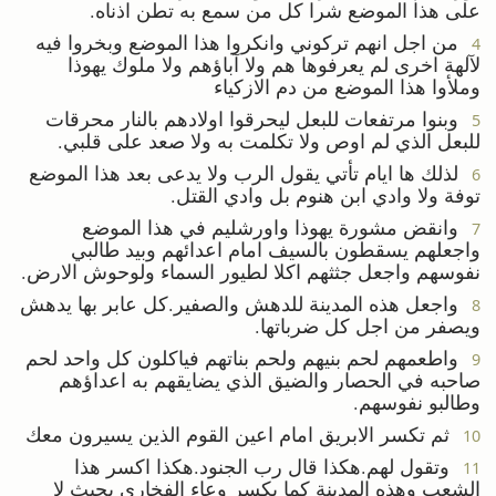
على هذا الموضع شرا كل من سمع به تطن اذناه.
من اجل انهم تركوني وانكروا هذا الموضع وبخروا فيه
4
لآلهة اخرى لم يعرفوها هم ولا آباؤهم ولا ملوك يهوذا
وملأوا هذا الموضع من دم الازكياء
وبنوا مرتفعات للبعل ليحرقوا اولادهم بالنار محرقات
5
للبعل الذي لم اوص ولا تكلمت به ولا صعد على قلبي.
لذلك ها ايام تأتي يقول الرب ولا يدعى بعد هذا الموضع
6
توفة ولا وادي ابن هنوم بل وادي القتل.
وانقض مشورة يهوذا واورشليم في هذا الموضع
7
واجعلهم يسقطون بالسيف امام اعدائهم وبيد طالبي
نفوسهم واجعل جثثهم اكلا لطيور السماء ولوحوش الارض.
واجعل هذه المدينة للدهش والصفير.كل عابر بها يدهش
8
ويصفر من اجل كل ضرباتها.
واطعمهم لحم بنيهم ولحم بناتهم فياكلون كل واحد لحم
9
صاحبه في الحصار والضيق الذي يضايقهم به اعداؤهم
وطالبو نفوسهم.
ثم تكسر الابريق امام اعين القوم الذين يسيرون معك
10
وتقول لهم.هكذا قال رب الجنود.هكذا اكسر هذا
11
الشعب وهذه المدينة كما يكسر وعاء الفخاري بحيث لا