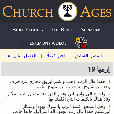
Bible Studies
The Bible
Sermons
Testimony videos
« الفصل السابق
|
اختر فصلًا
|
الفصل التالي »
إرميا 19
هكذا قال الرب.اذهب واشتر ابريق فخاري من خزف
1
وخذ من شيوخ الشعب ومن شيوخ الكهنة
واخرج الى وادي ابن هنوم الذي عند مدخل باب الفخّار
2
وناد هناك بالكلمات التي اكلمك بها.
وقل اسمعوا كلمة الرب يا ملوك يهوذا وسكان
3
اورشليم.هكذا قال رب الجنود اله اسرائيل.هانذا جالب