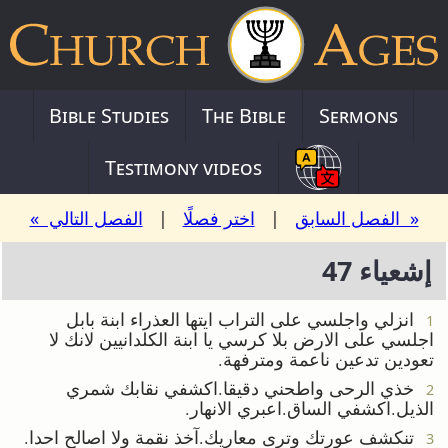
Bible Studies
The Bible
Sermons
Testimony videos
« الفصل السابق
|
اختر فصلًا
|
الفصل التالي »
إشعياء 47
انزلي واجلسي على التراب ايتها العذراء ابنة بابل
1
اجلسي على الارض بلا كرسي يا ابنة الكلدانيين لانك لا
تعودين تدعين ناعمة ومترفهة.
خذي الرحى واطحني دقيقا.اكشفي نقابك شمري
2
الذيل.اكشفي الساق.اعبري الانهار.
تنكشف عورتك وترى معاريك.آخذ نقمة ولا اصالح احدا.
3