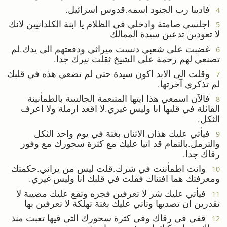
فادينا رب الجنود اسمه.قدوس اسرائيل.
4
اجلسي صامتة وادخلي في الظلام يا ابنة الكلدانيين لانك
5
لا تعودين تدعين سيدة الممالك
غضبت على شعبي دنست ميراثي ودفعتهم الى يدك.لم
6
تصنعي لهم رحمة على الشيخ ثقلت نيرك جدا.
وقلت الى الابد اكون سيدة حتى لم تضعي هذه في قلبك
7
لم تذكري آخرتها.
فالآن اسمعي هذا ايتها المتنعمة الجالسة بالطمأنينة
8
القائلة في قلبها انا وليس غيري.لا اقعد ارملة ولا اعرف
الثكل.
فيأتي عليك هذان الاثنان بغتة في يوم واحد الثكل
9
والترمل.بالتمام قد اتيا عليك مع كثرة سحورك مع وفور
رقاك جدا.
وانت اطمأننت في شرك.قلت ليس من يراني.حكمتك
10
ومعرفتك هما افتناك فقلت في قلبك انا وليس غيري.
فيأتي عليك شر لا تعرفين فجره وتقع عليك مصيبة لا
11
تقدرين ان تصديها وتاتي عليك بغتة تهلكة لا تعرفين بها
قفي في رقاك وفي كثرة سحورك التي فيها تعبت منذ
12