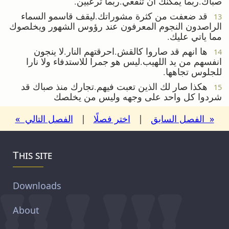
صباك.ربما يمكنك ان تنفعي.ربما ترعبين.
قد ضعفت من كثرة مشوراتك.ليقف قاسمو السماء
13
الراصدون النجوم المعرفون عند رؤوس الشهور ويخلصوك
مما ياتي عليك.
ها انهم قد صاروا كالقش.احرقتهم النار.لا ينجون
14
انفسهم من يد اللهيب.ليس هو جمرا للاستدفاء ولا نارا
للجلوس تجاهها.
هكذا صار لك الذين تعبت فيهم.تجارك منذ صباك قد
15
شردوا كل واحد على وجهه وليس من يخلصك
« الفصل السابق
|
اختر فصلًا
|
الفصل التالي »
This site
Downloads
About