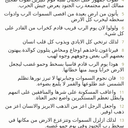
ممالك امم مجتمعة.رب الجنود يعرض جيش الحرب.
يأتون من ارض بعيدة من اقصى السموات الرب وادوات
5
سخطه ليخرب كل الارض
ولولوا لان يوم الرب قريب قادم كخراب من القادر على
6
كل شيء.
لذلك ترتخي كل الايادي ويذوب كل قلب انسان
7
فيرتاعون.تاخذهم اوجاع ومخاض يتلوون كوالدة.يبهتون
8
بعضهم الى بعض.وجوههم وجوه لهيب
هوذا يوم الرب قادم قاسيا بسخط وحمو غضب ليجعل
9
الارض خرابا ويبيد منها خطاتها.
فان نجوم السموات وجبابرتها لا تبرز نورها.تظلم
10
الشمس عند طلوعها والقمر لا يلمع بضوءه.
واعاقب المسكونة على شرها والمنافقين على اثمهم
11
وابطل تعظم المستكبرين واضع تجبر العتاة.
واجعل الرجل اعز من الذهب الابريز والانسان اعز من
12
ذهب اوفير.
لذلك ازلزل السموات وتتزعزع الارض من مكانها في
13
سخط رب الجنود وفي يوم حمو غضبه.