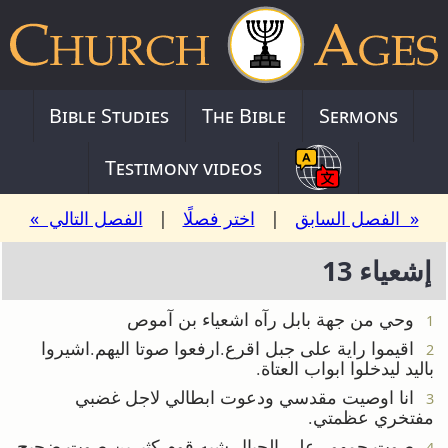
Bible Studies
The Bible
Sermons
Testimony videos
« الفصل السابق
|
اختر فصلًا
|
الفصل التالي »
إشعياء 13
وحي من جهة بابل رآه اشعياء بن آموص
1
اقيموا راية على جبل اقرع.ارفعوا صوتا اليهم.اشيروا
2
باليد ليدخلوا ابواب العتاة.
انا اوصيت مقدسي ودعوت ابطالي لاجل غضبي
3
مفتخري عظمتي.
صوت جمهور على الجبال شبه قوم كثيرين.صوت ضجيج
4