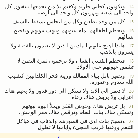
ويكونون كظبي طريد وكغنم بلا من يجمعها.يلتفتون كل
14
واحد الى شعبه ويهربون كل واحد الى ارضه.
كل من وجد يطعن وكل من انحاش يسقط بالسيف.
15
وتحطم اطفالهم امام عيونهم وتنهب بيوتهم وتفضح
16
نسائهم
هانذا اهيج عليهم الماديين الذين لا يعتدون بالفضة ولا
17
يسرون بالذهب.
فتحطم القسي الفتيان ولا يرحمون ثمرة البطن.لا
18
تشفق عيونهم على الاولاد.
وتصير بابل بهاء الممالك وزينة فخر الكلدانيين كتقليب
19
الله سدوم وعمورة.
لا تعمر الى الابد ولا تسكن الى دور فدور ولا يخيم هناك
20
اعرابي ولا يربض هناك رعاة.
بل تربض هناك وحوش القفر ويملأ البوم بيوتهم
21
وتسكن هناك بنات النعام وترقص هناك معز الوحش.
وتصيح بنات آوى في قصورهم والذئاب في هياكل
22
التنعم ووقتها قريب المجيء وايامها لا تطول