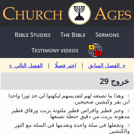
Bible Studies
The Bible
Sermons
Testimony videos
« الفصل السابق
|
اختر فصلًا
|
الفصل التالي »
خروج 29
وهذا ما تصنعه لهم لتقديسهم ليكهنوا لي.خذ ثورا واحدا
1
ابن بقر وكبشين صحيحين.
وخبز فطير واقراص فطير ملتوتة بزيت ورقاق فطير
2
مدهونة بزيت.من دقيق حنطة تصنعها.
وتجعلها في سلة واحدة وتقدمها في السلة مع الثور
3
والكبشين