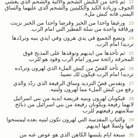
ثم تأخذ من الكبش الشحم والالية والشحم الذي يغشي
22
الجوف وزيادة الكبد والكليتين والشحم الذي عليهما والساق
اليمنى.فانه كبش ملء.
ورغيفا واحدا من الخبز وقرصا واحدا من الخبز بزيت
23
ورقاقة واحدة من سلة الفطير التي امام الرب.
وتضع الجميع في يدي هرون وفي ايدي بنيه وتردّدها
24
ترديدا امام الرب.
ثم تأخذها من ايديهم وتوقدها على المذبح فوق
25
المحرقة رائحة سرور امام الرب.وقود هو للرب
ثم تأخذ القصّ من كبش الملء الذي لهرون وتردّده
26
ترديدا امام الرب.فيكون لك نصيبا.
وتقدس قصّ الترديد وساق الرفيعة الذي ردّد والذي
27
رفع من كبش الملء مما لهرون ولبنيه.
فيكونان لهرون وبنيه فريضة ابدية من بني اسرائيل
28
لانهما رفيعة.ويكونان رفيعة من بني اسرائيل من ذبائح
سلامتهم رفيعتهم للرب
والثياب المقدسة التي لهرون تكون لبنيه بعده ليمسحوا
29
فيها ولتملأ فيها ايديهم.
سبعة ايام يلبسها الكاهن الذي هو عوض عنه من
30