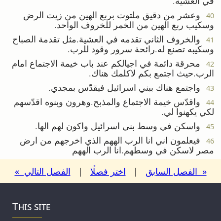
في العشية.
وعشر من دقيق ملتوت بربع الهين من زيت الرض
40
وسكيب ربع الهين من الخمر للخروف الواحد.
والخروف الثاني تقدمه في العشية.مثل تقدمة الصباح
41
وسكيبه تصنع له.رائحة سرور وقود للرب.
محرقة دائمة في اجيالكم عند باب خيمة الاجتماع امام
42
الرب.حيث اجتمع بكم لاكلمك هناك.
واجتمع هناك ببني اسرائيل فيقدّس بمجدي.
43
واقدّس خيمة الاجتماع والمذبح.وهرون وبنوه اقدّسهم
44
لكي يكهنوا لي.
واسكن في وسط بني اسرائيل واكون لهم الها.
45
فيعلمون اني انا الرب الههم الذي اخرجهم من ارض
46
مصر لاسكن في وسطهم.انا الرب الههم
« الفصل السابق
|
اختر فصلًا
|
الفصل التالي »
This site