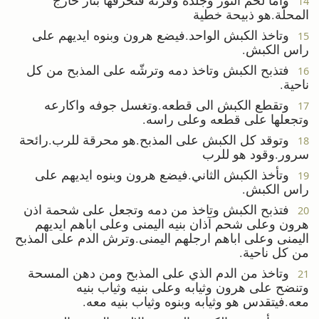
14
المحلّة.هو ذبيحة خطية
وتاخذ الكبش الواحد.فيضع هرون وبنوه ايديهم على
15
راس الكبش.
فتذبح الكبش وتاخذ دمه وترشّه على المذبح من كل
16
ناحية.
وتقطع الكبش الى قطعه.وتغسل جوفه واكارعه
17
وتجعلها على قطعه وعلى راسه.
وتوقد كل الكبش على المذبح.هو محرقة للرب.رائحة
18
سرور.وقود هو للرب
وتأخذ الكبش الثاني.فيضع هرون وبنوه ايديهم على
19
راس الكبش.
فتذبح الكبش وتاخذ من دمه وتجعل على شحمة اذن
20
هرون وعلى شحم آذان بنيه اليمنى وعلى اباهم ايديهم
اليمنى وعلى اباهم ارجلهم اليمنى.وترش الدم على المذبح
من كل ناحية.
وتاخذ من الدم الذي على المذبح ومن دهن المسحة
21
وتنضح على هرون وثيابه وعلى بنيه وثياب بنيه
معه.فيتقدس هو وثيابه وبنوه وثياب بنيه معه.