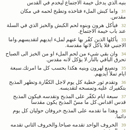
بنيه.الذي يدخل خيمة الاجتماع ليخدم في القدس
واما كبش الملء فتاخذه وتطبخ لحمه في مكان
31
مقدس.
فيأكل هرون وبنوه لحم الكبش والخبز الذي في السلة
32
عند باب خيمة الاجتماع.
يأكلها الذين كفّر بها عنهم لملء ايديهم لتقديسهم.واما
33
الاجنبي فلا ياكل لانها مقدسة.
وان بقي شيء من لحم الملء او من الخبز الى الصباح
34
تحرق الباقي بالنار.لا يؤكل لانه مقدس.
وتصنع لهرون وبنيه هكذا بحسب كل ما امرتك.سبعة
35
ايام تملأ ايديهم.
وتقدم ثور خطية كل يوم لاجل الكفّارة.وتطهر المذبح
36
بتكفيرك عليه.وتمسحه لتقديسه.
سبعة ايام تكفّر على المذبح وتقدسه.فيكون المذبح
37
قدس اقداس.كل ما مسّ المذبح يكون مقدسا
وهذا ما تقدمه على المذبح.خروفان حوليان كل يوم
38
دائما.
الخروف الواحد تقدمه صباحا.والخروف الثاني تقدمه
39