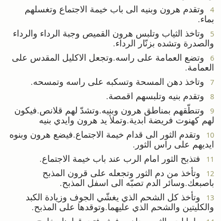
وتقدم هرون وبنيه الى باب خيمة الاجتماع وتغسلهم
4
بماء.
وتاخذ الثياب وتلبس هرون القميص وجبة الرداء والرداء
5
والصدرة وتشده بزنّار الرداء.
وتضع العمامة على راسه.وتجعل الاكليل المقدس على
6
العمامة.
وتاخذ دهن المسحة وتسكبه على راسه وتمسحه.
7
وتقدم بنيه وتلبسهم اقمصة.
8
وتنطّقهم بمناطق هرون وبنيه.وتشدّ لهم قلانص.فيكون
9
لهم كهنوت فريضة ابدية.وتملأ يد هرون وايدي بنيه
وتقدم الثور الى قدام خيمة الاجتماع.فيضع هرون وبنوه
10
ايديهم على راس الثور.
فتذبح الثور امام الرب عند باب خيمة الاجتماع.
11
وتأخذ من دم الثور وتجعله على قرون المذبح
12
باصبعك.وسائر الدم تصبّه الى اسفل المذبح.
وتأخذ كل الشحم الذي يغشّي الجوف وزيادة الكبد
13
والكليتين والشحم الذي عليهما.وتوقدها على المذبح.
واما لحم الثور وجلده وفرثه فتحرقها بنار خارج