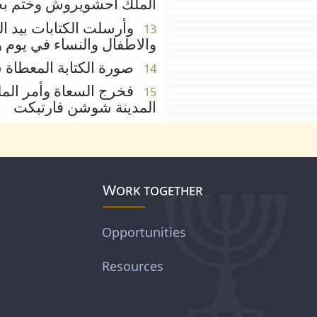
الملك احشويروش وختم بخا
وأرسلت الكتابات بيد الس
13
والاطفال والنساء في يوم 
صورة الكتابة المعطاة س
14
فخرج السعاة وأمر المل
15
المدينة شوشن فارتبكت
Work together
Opportunities
Resources