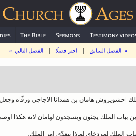
dies
The Bible
Sermons
Testimony video
« الفصل السابق
|
اختر فصلًا
|
الفصل التالي »
لك احشويروش هامان بن همداثا الاجاجي ورقّاه وجعل
ن بباب الملك يجثون ويسجدون لهامان لانه هكذا اوصى
اب الملك لمردخاي لماذا تتعدّى امر الملك.