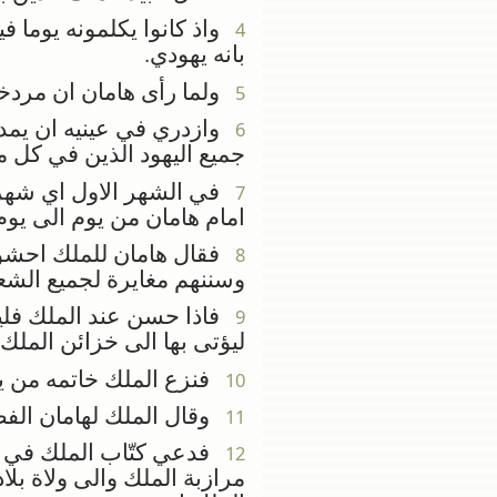
واذ كانوا يكلمونه يوما ف
4
بانه يهودي.
ولما رأى هامان ان مردخاي 
5
وازدري في عينيه ان يمد
6
جميع اليهود الذين في ك
في الشهر الاول اي شهر ن
7
امام هامان من يوم الى يو
فقال هامان للملك احشو
8
وسننهم مغايرة لجميع الشعو
فاذا حسن عند الملك فليك
9
ليؤتى بها الى خزائن الملك.
فنزع الملك خاتمه من يده
10
وقال الملك لهامان الف
11
فدعي كتّاب الملك في ال
12
مرازبة الملك والى ولاة ب