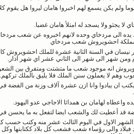
يوما ولم يكن يسمع لهم اخبروا هامان ليروا هل يقوم كل
لا يجثو ولا يسجد له امتلأ هامان غضبا.
 يده الى مردخاي وحده لانهم اخبروه عن شعب مردخا
ل مملكة احشويروش شعب مردخاي
يسان في السنة الثانية عشرة للملك احشويروش كانو
م ومن شهر الى شهر الى الثاني عشر اي شهر اذار.
يروش انه موجود شعب ما متشتت ومتفرق بين الشعو
ب وهم لا يعملون سنن الملك فلا يليق بالملك تركهم.
تب ان يبادوا وانا ازن عشرة آلاف وزنة من الفضة في 
 واعطاه لهامان بن همداثا الاجاجي عدو اليهود.
ضة قد أعطيت لك والشعب ايضا لتفعل به ما يحسن في
شهر الاول في اليوم الثالث عشر منه وكتب حسب كل م
لاد فبلاد والى رؤساء شعب فشعب كل بلاد ككتابتها وك