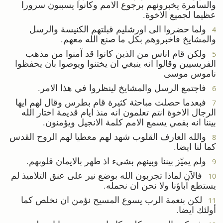
والسامرة يخبرونهم برجوع الامم وكانوا يسببون سرورا
عظيما لجميع الاخوة.
ولما حضروا الى اورشليم قبلتهم الكنيسة والرسل
4
والمشايخ فاخبروهم بكل ما صنع الله معهم.
ولكن قام اناس من الذين كانوا قد آمنوا من مذهب
5
الفريسيين وقالوا انه ينبغي ان يختنوا ويوصوا بان يحفظوا
ناموس موسى
فاجتمع الرسل والمشايخ لينظروا في هذا الامر.
6
فبعدما حصلت مباحثة كثيرة قام بطرس وقال لهم ايها
7
الرجال الاخوة انتم تعلمون انه منذ ايام قديمة اختار الله
بيننا انه بفمي يسمع الامم كلمة الانجيل ويؤمنون.
والله العارف القلوب شهد لهم معطيا لهم الروح القدس
8
كما لنا ايضا.
ولم يميّز بيننا وبينهم بشيء اذ طهر بالايمان قلوبهم.
9
فالآن لماذا تجربون الله بوضع نير على عنق التلاميذ لم
10
يستطع آباؤنا ولا نحن ان نحمله.
لكن بنعمة الرب يسوع المسيح نؤمن ان نخلص كما
11
أولئك ايضا.