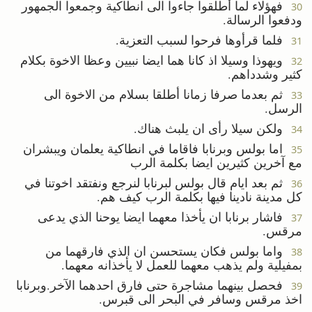
فهؤلاء لما أطلقوا جاءوا الى انطاكية وجمعوا الجمهور
30
ودفعوا الرسالة.
فلما قرأوها فرحوا لسبب التعزية.
31
ويهوذا وسيلا اذ كانا هما ايضا نبيين وعظا الاخوة بكلام
32
كثير وشدداهم.
ثم بعدما صرفا زمانا أطلقا بسلام من الاخوة الى
33
الرسل.
ولكن سيلا رأى ان يلبث هناك.
34
اما بولس وبرنابا فاقاما في انطاكية يعلمان ويبشران
35
مع آخرين كثيرين ايضا بكلمة الرب
ثم بعد ايام قال بولس لبرنابا لنرجع ونفتقد اخوتنا في
36
كل مدينة نادينا فيها بكلمة الرب كيف هم.
فاشار برنابا ان يأخذا معهما ايضا يوحنا الذي يدعى
37
مرقس.
واما بولس فكان يستحسن ان الذي فارقهما من
38
بمفيلية ولم يذهب معهما للعمل لا يأخذانه معهما.
فحصل بينهما مشاجرة حتى فارق احدهما الآخر.وبرنابا
39
اخذ مرقس وسافر في البحر الى قبرس.