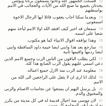
فسكت الجمهور كله.وكانوا يسمعون برنابا وبولس
12
يحدثان بجميع ما صنع الله من الآيات والعجائب في الامم
بواسطتهم
وبعدما سكتا اجاب يعقوب قائلا ايها الرجال الاخوة
13
اسمعوني.
سمعان قد اخبر كيف افتقد الله اولا الامم ليأخذ منهم
14
شعبا على اسمه.
وهذا توافقه اقوال الانبياء كما هو مكتوب.
15
سارجع بعد هذا وابني ايضا خيمة داود الساقطة وابني
16
ايضا ردمها واقيمها ثانية
لكي يطلب الباقون من الناس الرب وجميع الامم الذين
17
دعي اسمي عليهم يقول الرب الصانع هذا كله.
معلومة عند الرب منذ الازل جميع اعماله.
18
لذلك انا ارى ان لا يثقل على الراجعين الى الله من
19
الامم.
بل يرسل اليهم ان يمتنعوا عن نجاسات الاصنام والزنى
20
والمخنوق والدم.
لان موسى منذ اجيال قديمة له في كل مدينة من يكرز
21
به اذ يقرأ في المجامع كل سبت