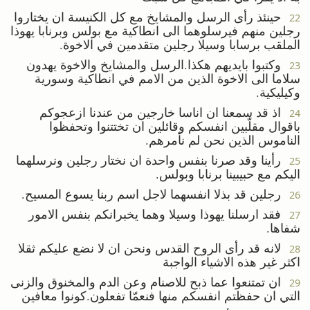
حينئذ رأى الرسل والمشايخ مع كل الكنيسة ان يختاروا
22
رجلين منهم فيرسلوهما الى انطاكية مع بولس وبرنابا يهوذا
الملقب برسابا وسيلا رجلين متقدمين في الاخوة.
وكتبوا بايديهم هكذا.الرسل والمشايخ والاخوة يهدون
23
سلاما الى الاخوة الذين من الامم في انطاكية وسورية
وكيليكية.
اذ قد سمعنا ان اناسا خارجين من عندنا ازعجوكم
24
باقوال مقلّبين انفسكم وقائلين ان تختتنوا وتحفظوا
الناموس الذين نحن لم نأمرهم.
رأينا وقد صرنا بنفس واحدة ان نختار رجلين ونرسلهما
25
اليكم مع حبيبينا برنابا وبولس.
رجلين قد بذلا انفسهما لاجل اسم ربنا يسوع المسيح.
26
فقد ارسلنا يهوذا وسيلا وهما يخبرانكم بنفس الامور
27
شفاها.
لانه قد رأى الروح القدس ونحن ان لا نضع عليكم ثقلا
28
اكثر غير هذه الاشياء الواجبة
ان تمتنعوا عما ذبح للاصنام وعن الدم والمخنوق والزنى
29
التي ان حفظتم انفسكم منها فنعمّا تفعلون.كونوا معافين