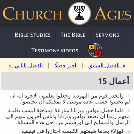
Bible Studies
The Bible
Sermons
Testimony videos
« الفصل السابق
|
اختر فصلًا
|
الفصل التالي »
أعمال 15
وانحدر قوم من اليهودية وجعلوا يعلمون الاخوة انه ان
1
لم تختتنوا حسب عادة موسى لا يمكنكم ان تخلصوا.
فلما حصل لبولس وبرنابا منازعة ومباحثة ليست بقليلة
2
معهم رتبوا ان يصعد بولس وبرنابا واناس آخرون منهم الى
الرسل والمشايخ الى اورشليم من اجل هذه المسئلة.
فهؤلاء بعدما شيعتهم الكنيسة اجتازوا في فينيقية
3