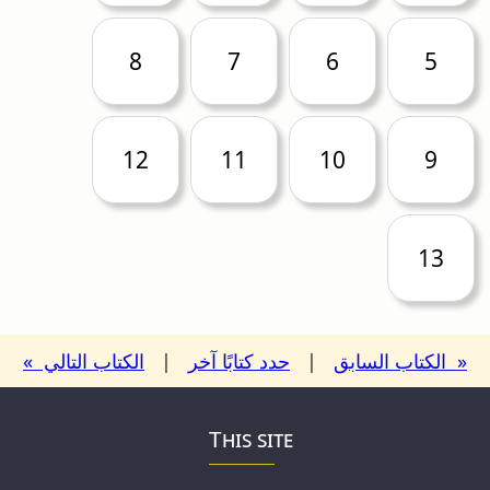
8
7
6
5
12
11
10
9
13
« الكتاب السابق
|
حدد كتابًا آخر
|
الكتاب التالي »
This site