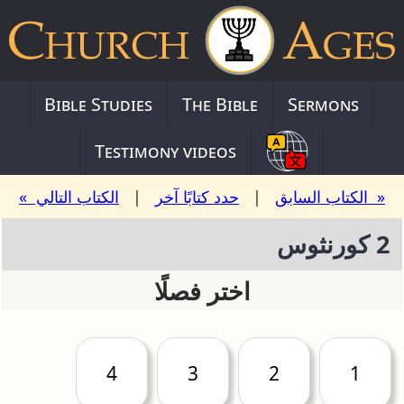
Bible Studies
The Bible
Sermons
Testimony videos
« الكتاب السابق
|
حدد كتابًا آخر
|
الكتاب التالي »
2 كورنثوس
اختر فصلًا
4
3
2
1