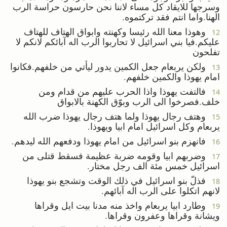
وسرجها للايقاد كل مساء لاننا نحن حارسون حراسة الرب
الهنا.واما انتم فقد تركتموه.
وهوذا معنا الله رئيسا وكهنته وابواق الهتاف للهتاف
12
عليكم.فيا بني اسرائيل لا تحاربوا الرب اله آبائكم لانكم لا
تفلحون
ولكن يربعام جعل الكمين يدور ليأتي من خلفهم.فكانوا
13
امام يهوذا والكمين خلفهم.
فالتفت يهوذا واذا الحرب عليهم من قدام ومن
14
خلف.فصرخوا الى الرب وبوّق الكهنة بالابواق
وهتف رجال يهوذا ولما هتف رجال يهوذا ضرب الله
15
يربعام وكل اسرائيل امام ابيا ويهوذا.
فانهزم بنو اسرائيل من امام يهوذا ودفعهم الله ليدهم.
16
وضربهم ابيا وقومه ضربة عظيمة فسقط قتلى من
17
اسرائيل خمس مئة الف رجل مختار.
فذلّ بنو اسرائيل في ذلك الوقت وتشجع بنو يهوذا
18
لانهم اتكلوا على الرب اله آبائهم.
وطارد ابيا يربعام واخذ منه مدنا بيت ايل وقراها
19
ويشانة وقراها وعفرون وقراها.