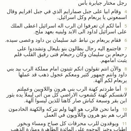
رجل مختار جبابرة بأس
وقام ابيا على جبل صمارايم الذي في جبل افرايم وقال
4
اسمعوني يا يربعام وكل اسرائيل.
أما لكم ان تعرفوا ان الرب اله اسرائيل اعطى الملك
5
على اسرائيل لداود الى الابد ولبنيه بعهد ملح.
فقام يربعام بن نباط عبد سليمان بن داود وعصى سيده.
6
فاجتمع اليه رجال بطالون بنو بليعال وتشددوا على
7
رحبعام بن سليمان وكان رحبعام فتى رقيق القلب فلم
يثبت امامهم.
والآن انتم تقولون انكم تثبتون امام مملكة الرب بيد بني
8
داود وانتم جمهور كثير ومعكم عجول ذهب قد عملها
يربعام لكم آلهة.
أما طردتم كهنة الرب بني هرون واللاويين وعملتم
9
لانفسكم كهنة كشعوب الاراضي كل من أتى ليملأ يده بثور
ابن بقر وسبعة كباش صار كاهنا للذين ليسوا آلهة.
واما نحن فالرب هو الهنا ولم نتركه والكهنة الخادمون
10
الرب هم بنو هرون واللاويون في العمل
ويوقدون للرب محرقات كل صباح ومساء وبخور
11
اطياب وخبز الوجوه على المائدة الطاهرة ومنارة الذهب