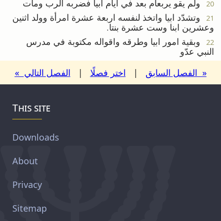
ولم يقو يربعام بعد في ايام ابيا فضربه الرب ومات
20
وتشدّد ابيا واتخذ لنفسه اربعة عشرة امرأة وولد اثنين
21
وعشرين ابنا وست عشرة بنتا.
وبقية امور ابيا وطرقه واقواله مكتوبة في مدرس
22
النبي عدّو
« الفصل السابق
|
اختر فصلًا
|
الفصل التالي »
This site
Downloads
About
Privacy
Sitemap