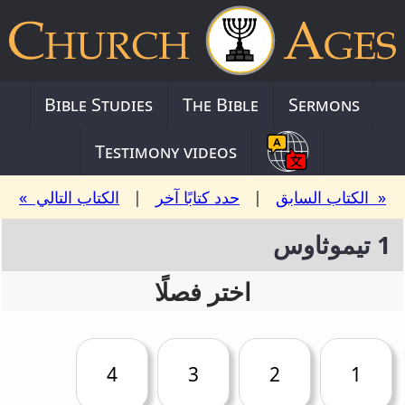
Bible Studies
The Bible
Sermons
Testimony videos
« الكتاب السابق
|
حدد كتابًا آخر
|
الكتاب التالي »
1 تيموثاوس
اختر فصلًا
4
3
2
1