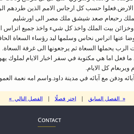
الارض.فعلوا حسب كل ارجاس الامم الذين طردهم الر
ملك رحبعام صعد شيشق ملك مصر الى اورشليم
خزائن بيت الملك واخذ كل شيء واخذ جميع اتراس ال
 عنها اتراس نحاس وسلمها ليد رؤساء السعاة الحاف
الرب يحملها السعاة ثم يرجعونها الى غرفة السعاة.
ا فعل اما هي مكتوبة في سفر اخبار الايام لملوك يهوذ
يربعام كل الايام.
ه ودفن مع آبائه في مدينة داود.واسم امه نعمة العمون
« الفصل السابق
|
اختر فصلًا
|
الفصل التالي »
Contact