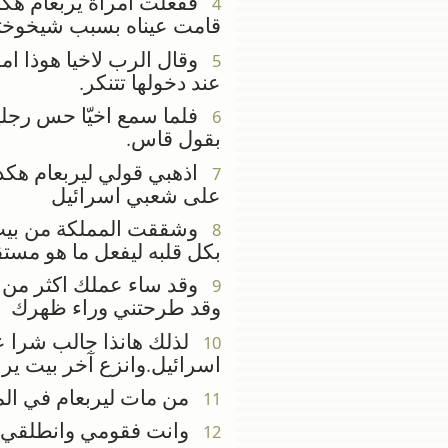
ففعلت امرأة يربعام هكذا 
4
قامت عيناه بسبب شيخوخته
وقال الرب لاخيا هوذا امرأ
5
عند دخولها تتنكر.
فلما سمع اخيّا حس رجليها
6
بقول قاس.
اذهبي قولي ليربعام هكذ
7
على شعبي اسرائيل
وشققت المملكة من بيت دا
8
بكل قلبه ليفعل ما هو مست
وقد ساء عملك اكثر من ج
9
وقد طرحتني وراء ظهرك
لذلك هانذا جالب شرا عل
10
اسرائيل.وانزع آخر بيت يربع
من مات ليربعام في المد
11
وانت فقومي وانطلقي الى
12