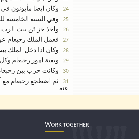
وكان ايضا مأبونون في 
24
وفي السنة الخامسة لل
25
واخذ خزائن بيت الرب و
26
فعمل الملك رحبعام عوضا
27
وكان اذا دخل الملك بيت 
28
وبقية امور رحبعام وكل م
29
وكانت حرب بين رحبعام و
30
ثم اضطجع رحبعام مع آبائ
31
عنه
Work together