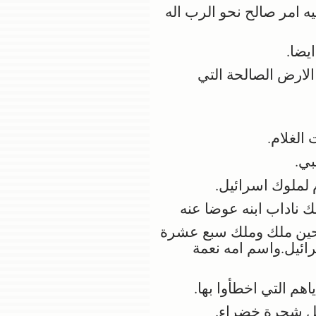
ه امر صالح نحو الرب اله
يضا.
لارض الصالحة التي
الغلام.
بي.
 لملوك اسرائيل.
 ناداب ابنه عوضا عنه
 حين ملك وملك سبع عشرة
ائيل.واسم امه نعمة
م التي اخطأوا بها.
كل شجرة خضراء.