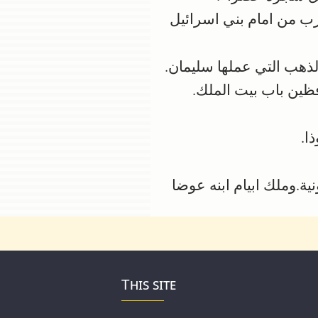
ب من امام بني اسرائيل
ذهب التي عملها سليمان.
ظين باب بيت الملك.
ا.
ية.وملك ابيام ابنه عوضا
This site