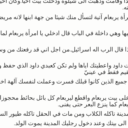
وقامت وذهبت الى شيلوه ودخلت بيت اخيا.وكان اخيا لا
.
ة يربعام آتية لتسأل منك شيئا من جهة ابنها لانه مريض.
 وهي داخلة في الباب قال ادخلي يا امرأة يربعام لماذ
ا قال الرب اله اسرائيل.من اجل اني قد رفعتك من 
ود واعطيتك اياها ولم تكن كعبدي داود الذي حفظ و
قيم فقط في عينيّ
ميع الذين كانوا قبلك فسرت وعملت لنفسك آلهة اخ
ى بيت يربعام واقطع ليربعام كل بائل بحائط محجوزا
ام كما ينزع البعر حتى يفنى.
ينة تاكله الكلاب ومن مات في الحقل تاكله طيور السم
 بيتك وعند دخول رجليك المدينة يموت الولد.