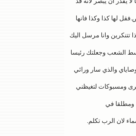
 يقدر ان يبصر لانه قد
فقل لها كذا وكذا فانها
ا تتنكرين وانا مرسل اليك
وسط الشعب وجعلتك رئيسا
صاياي والذي سار ورائي
رى ومسبوكات لتغيظني
 ومطلقا في
اء لان الرب تكلم.