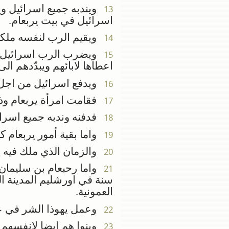
ويندبه جميع اسرائيل ويد
13
اسرائيل في بيت يربعام.
ويقيم الرب لنفسه ملكا ع
14
ويضرب الرب اسرائيل كا
15
اعطاها لابائهم ويبدّدهم ال
ويدفع اسرائيل من اجل 
16
فقامت امرأة يربعام وذه
17
فدفنه وندبه جميع اسرائي
18
واما بقية أمور يربعام ك
19
والزمان الذي ملك فيه ي
20
واما رحبعام بن سليمان
21
سنة في اورشليم المدينة ا
العمونية.
وعمل يهوذا الشر في عين
22
وبنوا هم ايضا لانفسهم
23