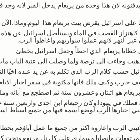
فنونه لان هذا وحده من يربعام يدخل القبر لانه وجد في
لى اسرائيل يقرض بيت يربعام هذا اليوم.وماذا.الآن ا
هتزاز القصب في الماء ويستأصل اسرائيل عن هذه ا
ى عبر النهر لانهم عملوا سواريهم واغاظوا الرب.
خطايا يربعام الذي اخطأ وجعل اسرائيل يخطئ
بت وجاءت الى ترصة ولما وصلت الى عتبة الباب مات 
ل حسب كلام الرب الذي تكلم به عن يد عبده اخيّا الن
يف حارب وكيف ملك فانها مكتوبة في سفر اخبار الايام
ربعام هو اثنتان وعشرون سنة ثم اضطجع مع آبائه وملك
 فملك في يهوذا.وكان رحبعام ابن احدى واربعين سنة
لتي اختارها الرب لوضع اسمه فيها من جميع اسباط اسر
ي الرب واغاروه اكثر من جميع ما عمل آباؤهم بخطاياه
 مرتفعات وانصابا وسواري على كل تل مرتفع وتحت 